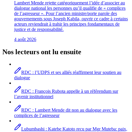
Lambert Mende rejette catégoriquement l’idée d’associer au
dialogue national les personnes qu’il qualifie de « complices
de l’agresseur ». Pour l’ancien ministre/porte parole des
gouvernements sous Joseph Kabila, ouvrir ce cadre à certains
acteurs reviendrait à trahir les principes fondamentaux de
justice et de responsabilité.
4 août 2026
Nos lecteurs ont lu ensuite
RDC : l’UDPS et ses alliés réaffirment leur soutien au
dialogue
RDC : François Rubota appelle à un référendum sur
l’avenir institutionnel
RDC : Lambert Mende dit non au dialogue avec les
complices de l’agresseur
Lubumbashi : Katebe Katoto reçu par Mgr Muteba: paix,