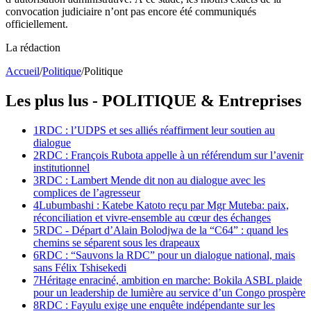
convocation judiciaire n’ont pas encore été communiqués
officiellement.
La rédaction
Accueil
/
Politique
/
Politique
Les plus lus -
POLITIQUE
& Entreprises
1
RDC : l’UDPS et ses alliés réaffirment leur soutien au
dialogue
2
RDC : François Rubota appelle à un référendum sur l’avenir
institutionnel
3
RDC : Lambert Mende dit non au dialogue avec les
complices de l’agresseur
4
Lubumbashi : Katebe Katoto reçu par Mgr Muteba: paix,
réconciliation et vivre-ensemble au cœur des échanges
5
RDC - Départ d’Alain Bolodjwa de la “C64” : quand les
chemins se séparent sous les drapeaux
6
RDC : “Sauvons la RDC” pour un dialogue national, mais
sans Félix Tshisekedi
7
Héritage enraciné, ambition en marche: Bokila ASBL plaide
pour un leadership de lumière au service d’un Congo prospère
8
RDC : Fayulu exige une enquête indépendante sur les