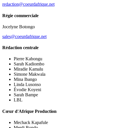
redaction@coeurdafrique.net
Régie commerciale
Jocelyne Botongo
sales@coeurdafrique.net
Rédaction centrale
Pierre Kabongu
Sarah Kadiombo
Miradie Kamalu
Simone Makwala
Mina Ibango
Linda Lusonso
Évodie Koyeni
Sarah Bampe
LBL
Cœur d'Afrique Production
Mechack Kapafule
Merdi Bondo