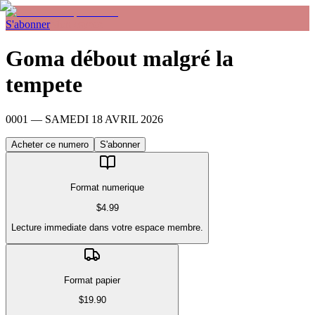
S'abonner
Mon espace
Goma débout malgré la
tempete
0001
—
SAMEDI 18 AVRIL 2026
Acheter ce numero
S'abonner
Format numerique
$4.99
Lecture immediate dans votre espace membre.
Format papier
$19.90