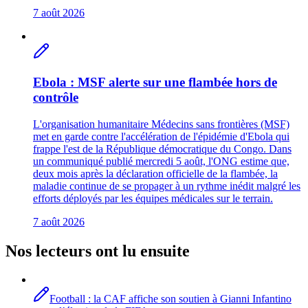
7 août 2026
Ebola : MSF alerte sur une flambée hors de
contrôle
L'organisation humanitaire Médecins sans frontières (MSF)
met en garde contre l'accélération de l'épidémie d'Ebola qui
frappe l'est de la République démocratique du Congo. Dans
un communiqué publié mercredi 5 août, l'ONG estime que,
deux mois après la déclaration officielle de la flambée, la
maladie continue de se propager à un rythme inédit malgré les
efforts déployés par les équipes médicales sur le terrain.
7 août 2026
Nos lecteurs ont lu ensuite
Football : la CAF affiche son soutien à Gianni Infantino