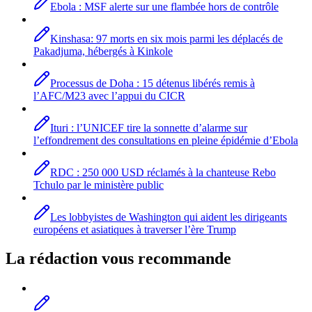
Ebola : MSF alerte sur une flambée hors de contrôle
Kinshasa: 97 morts en six mois parmi les déplacés de
Pakadjuma, hébergés à Kinkole
Processus de Doha : 15 détenus libérés remis à
l’AFC/M23 avec l’appui du CICR
Ituri : l’UNICEF tire la sonnette d’alarme sur
l’effondrement des consultations en pleine épidémie d’Ebola
RDC : 250 000 USD réclamés à la chanteuse Rebo
Tchulo par le ministère public
Les lobbyistes de Washington qui aident les dirigeants
européens et asiatiques à traverser l’ère Trump
La rédaction vous recommande