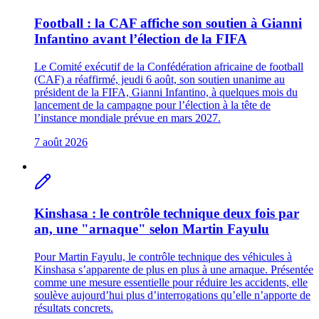
Football : la CAF affiche son soutien à Gianni
Infantino avant l’élection de la FIFA
Le Comité exécutif de la Confédération africaine de football
(CAF) a réaffirmé, jeudi 6 août, son soutien unanime au
président de la FIFA, Gianni Infantino, à quelques mois du
lancement de la campagne pour l’élection à la tête de
l’instance mondiale prévue en mars 2027.
7 août 2026
Kinshasa : le contrôle technique deux fois par
an, une "arnaque" selon Martin Fayulu
Pour Martin Fayulu, le contrôle technique des véhicules à
Kinshasa s’apparente de plus en plus à une arnaque. Présentée
comme une mesure essentielle pour réduire les accidents, elle
soulève aujourd’hui plus d’interrogations qu’elle n’apporte de
résultats concrets.