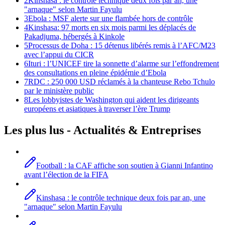
2
Kinshasa : le contrôle technique deux fois par an, une
"arnaque" selon Martin Fayulu
3
Ebola : MSF alerte sur une flambée hors de contrôle
4
Kinshasa: 97 morts en six mois parmi les déplacés de
Pakadjuma, hébergés à Kinkole
5
Processus de Doha : 15 détenus libérés remis à l’AFC/M23
avec l’appui du CICR
6
Ituri : l’UNICEF tire la sonnette d’alarme sur l’effondrement
des consultations en pleine épidémie d’Ebola
7
RDC : 250 000 USD réclamés à la chanteuse Rebo Tchulo
par le ministère public
8
Les lobbyistes de Washington qui aident les dirigeants
européens et asiatiques à traverser l’ère Trump
Les plus lus -
Actualités
& Entreprises
Football : la CAF affiche son soutien à Gianni Infantino
avant l’élection de la FIFA
Kinshasa : le contrôle technique deux fois par an, une
"arnaque" selon Martin Fayulu