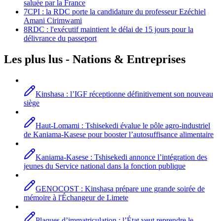
saluée par la France
7
CPI : la RDC porte la candidature du professeur Ezéchiel
Amani Cirimwami
8
RDC : l'exécutif maintient le délai de 15 jours pour la
délivrance du passeport
Les plus lus -
Nations
& Entreprises
Kinshasa : l’IGF réceptionne définitivement son nouveau
siège
Haut-Lomami : Tshisekedi évalue le pôle agro-industriel
de Kaniama-Kasese pour booster l’autosuffisance alimentaire
Kaniama-Kasese : Tshisekedi annonce l’intégration des
jeunes du Service national dans la fonction publique
GENOCOST : Kinshasa prépare une grande soirée de
mémoire à l'Échangeur de Limete
Plaques d’immatriculation : l’État veut reprendre le