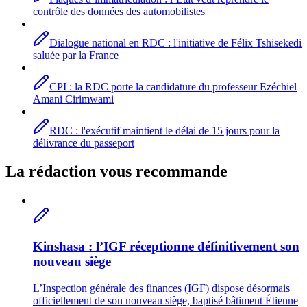
contrôle des données des automobilistes
Dialogue national en RDC : l'initiative de Félix Tshisekedi
saluée par la France
CPI : la RDC porte la candidature du professeur Ezéchiel
Amani Cirimwami
RDC : l'exécutif maintient le délai de 15 jours pour la
délivrance du passeport
La rédaction vous recommande
Kinshasa : l’IGF réceptionne définitivement son
nouveau siège
L’Inspection générale des finances (IGF) dispose désormais
officiellement de son nouveau siège, baptisé bâtiment Étienne