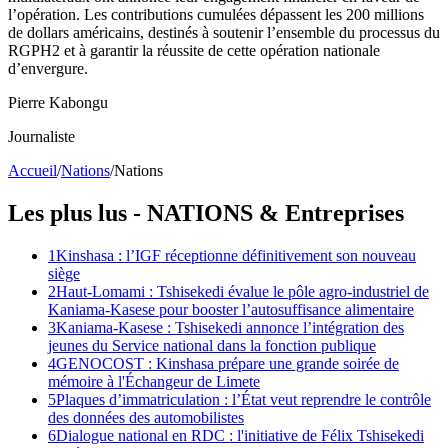
l’opération. Les contributions cumulées dépassent les 200 millions
de dollars américains, destinés à soutenir l’ensemble du processus du
RGPH2 et à garantir la réussite de cette opération nationale
d’envergure.
Pierre Kabongu
Journaliste
Accueil
/
Nations
/
Nations
Les plus lus -
NATIONS
& Entreprises
1
Kinshasa : l’IGF réceptionne définitivement son nouveau
siège
2
Haut-Lomami : Tshisekedi évalue le pôle agro-industriel de
Kaniama-Kasese pour booster l’autosuffisance alimentaire
3
Kaniama-Kasese : Tshisekedi annonce l’intégration des
jeunes du Service national dans la fonction publique
4
GENOCOST : Kinshasa prépare une grande soirée de
mémoire à l'Échangeur de Limete
5
Plaques d’immatriculation : l’État veut reprendre le contrôle
des données des automobilistes
6
Dialogue national en RDC : l'initiative de Félix Tshisekedi