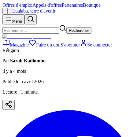
Offres d'emploi
Appels d'offres
Partenaires
Boutique
Lualaba, terre d'avenir
Menu
Rechercher
Magazine
Faire un don
S'abonner
Se connecter
Réligion
Par
Sarah Kadiombo
il y a 4 mois
Publié le
5 avril 2026
Lecture :
1
minute
.