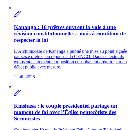
Kananga : 16 prêtres ouvrent la voie à une
révision constitutionnelle… mais à condition de
respecter la loi
L’Archidiocèse de Kananga a publié une mise au point signée
par seize prêtres, en réponse à la CENCO. Dans ce texte, ils
exposent clairement leur position et souhaitent prendre part au
débat public avec mesure.
1 juil. 2026
Kinshasa : le couple présidentiel partage un
moment de foi avec l’Église pentecôtiste des
Secouristes
Ce dimanche 10 mai, le Président Félix-Antoine Tshisekedi