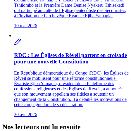
Tshilombo et la Première Dame Denise Nyakeru Tshisekedi
ont participé au culte de l’Église pentecôtiste des Secouristes,
à l’invitation de l’archevêque Évariste Ejiba Yamapia.
10 mai 2026
RDC : Les Églises de Réveil partent en croisade
pour une nouvelle Constitution
En République démocratique du Congo (RDC), les Églises de
Réveil se mobilisent pour une réforme constitutionnelle.
Évariste Ejiba Yamapia, président de la Plateforme des
confessions religieuses et des Églises de Réveil, a annoncé
que son mouvement appellera ses fidèles à soutenir un
changement de la Constitution. Il a détaillé les motivations de
cette campagne lors de sa déclaration.
30 avr. 2026
Nos lecteurs ont lu ensuite