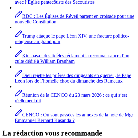
avec l’Église pentecôtiste des Secouristes
RDC : Les Églises de Réveil partent en croisade pour une
nouvelle Constitution
Trump attaque le pape Léon XIV, une fracture politico-
religieuse au grand jour
Kinshasa : des fidèles réclament la reconnaissance d’un
culte dédié à William Branham
Dieu rejette les prières des dirigeants en guerre”, le Pape
Léon lors de l’homélie choc du dimanche des Rameaux
Réunion de la CENCO du 23 mars 2026 : ce qui s’est
réellement dit
CENCO : Où sont passées les annexes de la note de Mgr
Emmanuel-Bernard Kasanda ?
La rédaction vous recommande