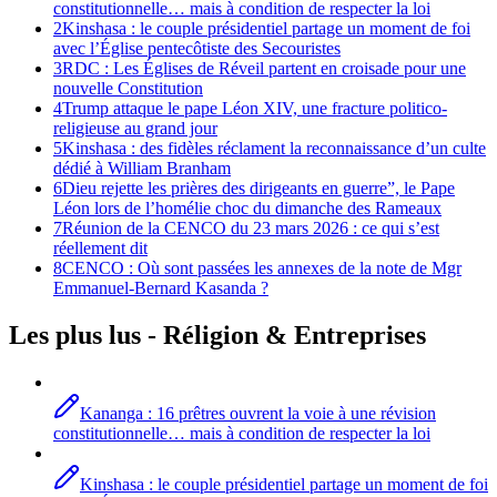
constitutionnelle… mais à condition de respecter la loi
2
Kinshasa : le couple présidentiel partage un moment de foi
avec l’Église pentecôtiste des Secouristes
3
RDC : Les Églises de Réveil partent en croisade pour une
nouvelle Constitution
4
Trump attaque le pape Léon XIV, une fracture politico-
religieuse au grand jour
5
Kinshasa : des fidèles réclament la reconnaissance d’un culte
dédié à William Branham
6
Dieu rejette les prières des dirigeants en guerre”, le Pape
Léon lors de l’homélie choc du dimanche des Rameaux
7
Réunion de la CENCO du 23 mars 2026 : ce qui s’est
réellement dit
8
CENCO : Où sont passées les annexes de la note de Mgr
Emmanuel-Bernard Kasanda ?
Les plus lus -
Réligion
& Entreprises
Kananga : 16 prêtres ouvrent la voie à une révision
constitutionnelle… mais à condition de respecter la loi
Kinshasa : le couple présidentiel partage un moment de foi