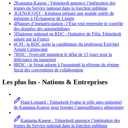
2
Kaniama-Kasese : Tshisekedi annonce l’intégration des
jeunes du Service national dans la fonction publique
3
GENOCOST : Kinshasa prépare une grande soirée de
mémoire à l'Échangeur de Limete
4
Plaques d’immatriculation : l’État veut reprendre le contrôle
des données des automobilistes
5
Dialogue national en RDC : l'initiative de Félix Tshisekedi
saluée par la France
6
CPI : la RDC porte la candidature du professeur Ezéchiel
Amani Cirimwami
7
RDC : l'exécutif maintient le délai de 15 jours pour la
délivrance du passeport
8
RDC : le Sénat adopte à l'unanimité la réforme du régime
fiscal des conventions de collaboration
Les plus lus -
Nations
& Entreprises
Haut-Lomami : Tshisekedi évalue le pôle agro-industriel
de Kaniama-Kasese pour booster l’autosuffisance alimentaire
Kaniama-Kasese : Tshisekedi annonce l’intégration des
jeunes du Service national dans la fonction publique