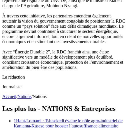
représentante régionale du UNCDF, ainsi que le ministre d’État en
charge de l’Agriculture, Mohindo Nzangi.
À travers cette initiative, les partenaires entendent également
soutenir la vision du gouvernement congolais de positionner la RDC
comme un “pays solution” face aux défis climatiques mondiaux. Le
programme devrait contribuer à structurer le secteur énergétique,
encore largement informel, tout en créant de nouvelles opportunités
économiques et en stimulant des investissements durables.
Avec “Énergie Durable 2”, la RDC franchit ainsi une étape
significative vers un modèle de développement plus équilibré,
conciliant croissance économique, protection de l’environnement et
amélioration du bien-être des populations.
La rédaction
Journaliste
Accueil
/
Nations
/
Nations
Les plus lus -
NATIONS
& Entreprises
1
Haut-Lomami : Tshisekedi évalue le pôle agro-industriel de
Kaniama-Kasese pour booster l’autosuffisance alimentaire