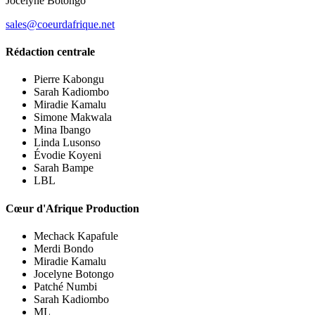
Jocelyne Botongo
sales@coeurdafrique.net
Rédaction centrale
Pierre Kabongu
Sarah Kadiombo
Miradie Kamalu
Simone Makwala
Mina Ibango
Linda Lusonso
Évodie Koyeni
Sarah Bampe
LBL
Cœur d'Afrique Production
Mechack Kapafule
Merdi Bondo
Miradie Kamalu
Jocelyne Botongo
Patché Numbi
Sarah Kadiombo
ML