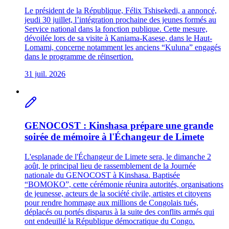
Le président de la République, Félix Tshisekedi, a annoncé,
jeudi 30 juillet, l’intégration prochaine des jeunes formés au
Service national dans la fonction publique. Cette mesure,
dévoilée lors de sa visite à Kaniama-Kasese, dans le Haut-
Lomami, concerne notamment les anciens “Kuluna” engagés
dans le programme de réinsertion.
31 juil. 2026
GENOCOST : Kinshasa prépare une grande
soirée de mémoire à l'Échangeur de Limete
L'esplanade de l'Échangeur de Limete sera, le dimanche 2
août, le principal lieu de rassemblement de la Journée
nationale du GENOCOST à Kinshasa. Baptisée
“BOMOKO”, cette cérémonie réunira autorités, organisations
de jeunesse, acteurs de la société civile, artistes et citoyens
pour rendre hommage aux millions de Congolais tués,
déplacés ou portés disparus à la suite des conflits armés qui
ont endeuillé la République démocratique du Congo.