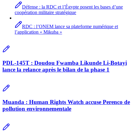
Défense : la RDC et l’Égypte posent les bases d’une
coopération militaire stratégique
RDC : l’ONEM lance sa plateforme numérique et
l’application « Mikuba »
PDL-145T : Doudou Fwamba Likunde Li-Botayi
lance la relance après le bilan de la phase 1
Muanda : Human Rights Watch accuse Perenco de
pollution environnementale