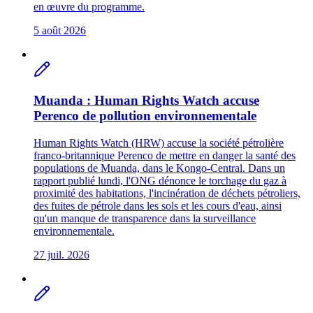
en œuvre du programme.
5 août 2026
Muanda : Human Rights Watch accuse
Perenco de pollution environnementale
Human Rights Watch (HRW) accuse la société pétrolière
franco-britannique Perenco de mettre en danger la santé des
populations de Muanda, dans le Kongo-Central. Dans un
rapport publié lundi, l'ONG dénonce le torchage du gaz à
proximité des habitations, l'incinération de déchets pétroliers,
des fuites de pétrole dans les sols et les cours d'eau, ainsi
qu'un manque de transparence dans la surveillance
environnementale.
27 juil. 2026