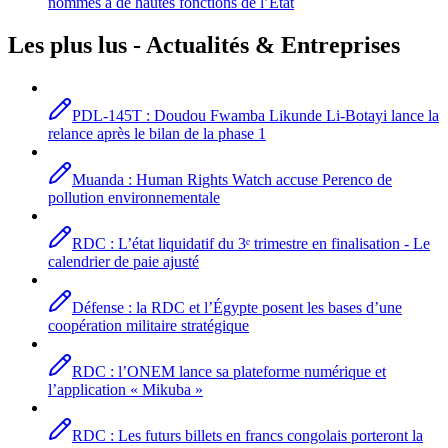
nommés à de hautes fonctions de l’État
Les plus lus -
Actualités
& Entreprises
PDL-145T : Doudou Fwamba Likunde Li-Botayi lance la
relance après le bilan de la phase 1
Muanda : Human Rights Watch accuse Perenco de
pollution environnementale
RDC : L’état liquidatif du 3ᵉ trimestre en finalisation - Le
calendrier de paie ajusté
Défense : la RDC et l’Égypte posent les bases d’une
coopération militaire stratégique
RDC : l’ONEM lance sa plateforme numérique et
l’application « Mikuba »
RDC : Les futurs billets en francs congolais porteront la