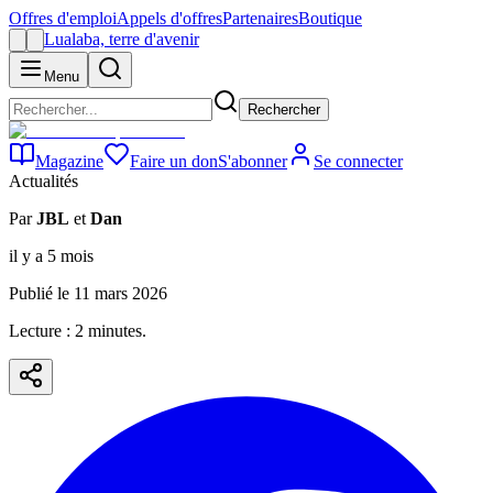
Offres d'emploi
Appels d'offres
Partenaires
Boutique
Lualaba, terre d'avenir
Menu
Rechercher
Magazine
Faire un don
S'abonner
Se connecter
Actualités
Par
JBL
et
Dan
il y a 5 mois
Publié le
11 mars 2026
Lecture :
2
minute
s
.