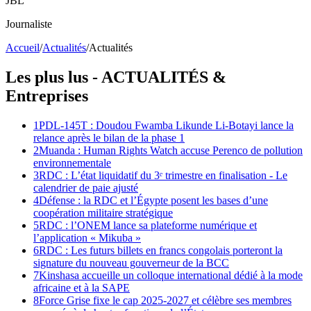
JBL
Journaliste
Accueil
/
Actualités
/
Actualités
Les plus lus -
ACTUALITÉS
&
Entreprises
1
PDL-145T : Doudou Fwamba Likunde Li-Botayi lance la
relance après le bilan de la phase 1
2
Muanda : Human Rights Watch accuse Perenco de pollution
environnementale
3
RDC : L’état liquidatif du 3ᵉ trimestre en finalisation - Le
calendrier de paie ajusté
4
Défense : la RDC et l’Égypte posent les bases d’une
coopération militaire stratégique
5
RDC : l’ONEM lance sa plateforme numérique et
l’application « Mikuba »
6
RDC : Les futurs billets en francs congolais porteront la
signature du nouveau gouverneur de la BCC
7
Kinshasa accueille un colloque international dédié à la mode
africaine et à la SAPE
8
Force Grise fixe le cap 2025-2027 et célèbre ses membres