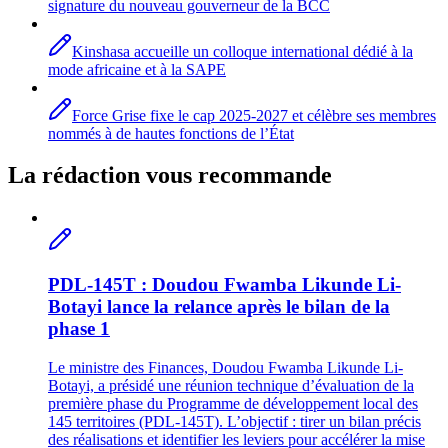
signature du nouveau gouverneur de la BCC
Kinshasa accueille un colloque international dédié à la
mode africaine et à la SAPE
Force Grise fixe le cap 2025-2027 et célèbre ses membres
nommés à de hautes fonctions de l’État
La rédaction vous recommande
PDL-145T : Doudou Fwamba Likunde Li-
Botayi lance la relance après le bilan de la
phase 1
Le ministre des Finances, Doudou Fwamba Likunde Li-
Botayi, a présidé une réunion technique d’évaluation de la
première phase du Programme de développement local des
145 territoires (PDL-145T). L’objectif : tirer un bilan précis
des réalisations et identifier les leviers pour accélérer la mise