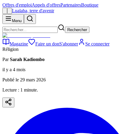
Offres d'emploi
Appels d'offres
Partenaires
Boutique
Lualaba, terre d'avenir
Menu
Rechercher
Magazine
Faire un don
S'abonner
Se connecter
Réligion
Par
Sarah Kadiombo
il y a 4 mois
Publié le
29 mars 2026
Lecture :
1
minute
.