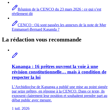
Réunion de la CENCO du 23 mars 2026 : ce qui s’est
réellement dit
CENCO : Où sont passées les annexes de la note de Mgr
Emmanuel-Bernard Kasanda ?
La rédaction vous recommande
Kananga : 16 prêtres ouvrent la voie à une
révision constitutionnelle… mais à condition de
respecter la loi
L’Archidiocèse de Kananga a publié une mise au point signée
par seize prêtres, en réponse à la CENCO. Dans ce texte, ils
exposent clairement leur position et souhaitent prendre part au
débat public avec mesure.
1 juil. 2026