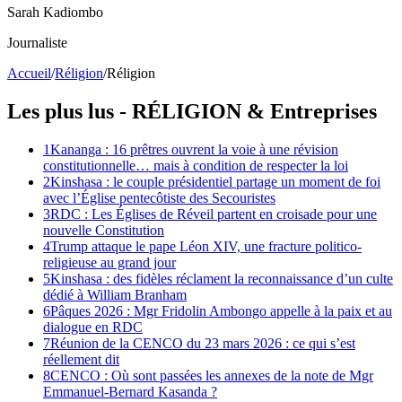
Sarah Kadiombo
Journaliste
Accueil
/
Réligion
/
Réligion
Les plus lus -
RÉLIGION
& Entreprises
1
Kananga : 16 prêtres ouvrent la voie à une révision
constitutionnelle… mais à condition de respecter la loi
2
Kinshasa : le couple présidentiel partage un moment de foi
avec l’Église pentecôtiste des Secouristes
3
RDC : Les Églises de Réveil partent en croisade pour une
nouvelle Constitution
4
Trump attaque le pape Léon XIV, une fracture politico-
religieuse au grand jour
5
Kinshasa : des fidèles réclament la reconnaissance d’un culte
dédié à William Branham
6
Pâques 2026 : Mgr Fridolin Ambongo appelle à la paix et au
dialogue en RDC
7
Réunion de la CENCO du 23 mars 2026 : ce qui s’est
réellement dit
8
CENCO : Où sont passées les annexes de la note de Mgr
Emmanuel-Bernard Kasanda ?