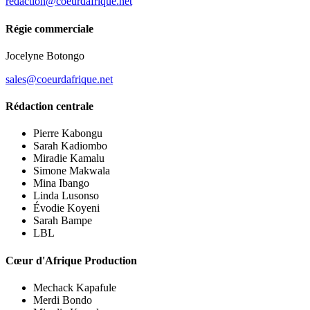
redaction@coeurdafrique.net
Régie commerciale
Jocelyne Botongo
sales@coeurdafrique.net
Rédaction centrale
Pierre Kabongu
Sarah Kadiombo
Miradie Kamalu
Simone Makwala
Mina Ibango
Linda Lusonso
Évodie Koyeni
Sarah Bampe
LBL
Cœur d'Afrique Production
Mechack Kapafule
Merdi Bondo