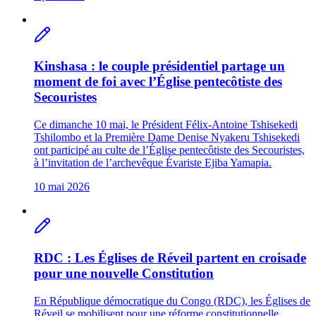
Kinshasa : le couple présidentiel partage un
moment de foi avec l’Église pentecôtiste des
Secouristes
Ce dimanche 10 mai, le Président Félix-Antoine Tshisekedi
Tshilombo et la Première Dame Denise Nyakeru Tshisekedi
ont participé au culte de l’Église pentecôtiste des Secouristes,
à l’invitation de l’archevêque Évariste Ejiba Yamapia.
10 mai 2026
RDC : Les Églises de Réveil partent en croisade
pour une nouvelle Constitution
En République démocratique du Congo (RDC), les Églises de
Réveil se mobilisent pour une réforme constitutionnelle.