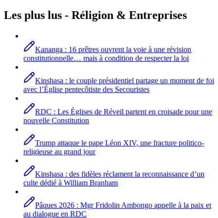
Les plus lus -
Réligion
& Entreprises
Kananga : 16 prêtres ouvrent la voie à une révision
constitutionnelle… mais à condition de respecter la loi
Kinshasa : le couple présidentiel partage un moment de foi
avec l’Église pentecôtiste des Secouristes
RDC : Les Églises de Réveil partent en croisade pour une
nouvelle Constitution
Trump attaque le pape Léon XIV, une fracture politico-
religieuse au grand jour
Kinshasa : des fidèles réclament la reconnaissance d’un
culte dédié à William Branham
Pâques 2026 : Mgr Fridolin Ambongo appelle à la paix et
au dialogue en RDC