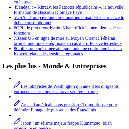
en hausse
4
Sénégal : « Kiiraay, les Patriotes républicains », la nouvelle
formation de Bassirou Diomaye Faye
5
USA : Trump évoque un « quatrième mandat » et relance le
débat constitutionnel
6
CPI : le procureur Karim Khan officiellement démis de ses
fonctions
7
Bases US en ligne de mire au Moyen-Orient : Téhéran
promet une riposte régionale en cas d’« offensive terrestre »
8
Golfe : une présumée attaque iranienne contre une base au
Koweït relance les tensions régionales
Les plus lus -
Monde
& Entreprises
Les lobbyistes de Washington qui aident les dirigeants
européens et asiatiques à traverser l’ère Trump
Arsenal américain sous pression : Trump riposte pour
défendre l’image de puissance des États-Unis
Japon : un séisme majeur frappe Kumamoto, bilan
provisoire en hausse