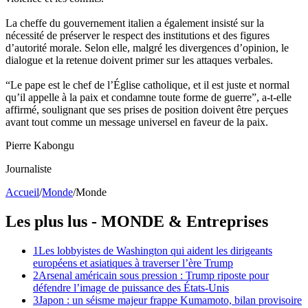
La cheffe du gouvernement italien a également insisté sur la
nécessité de préserver le respect des institutions et des figures
d’autorité morale. Selon elle, malgré les divergences d’opinion, le
dialogue et la retenue doivent primer sur les attaques verbales.
“Le pape est le chef de l’Église catholique, et il est juste et normal
qu’il appelle à la paix et condamne toute forme de guerre”, a-t-elle
affirmé, soulignant que ses prises de position doivent être perçues
avant tout comme un message universel en faveur de la paix.
Pierre Kabongu
Journaliste
Accueil
/
Monde
/
Monde
Les plus lus -
MONDE
& Entreprises
1
Les lobbyistes de Washington qui aident les dirigeants
européens et asiatiques à traverser l’ère Trump
2
Arsenal américain sous pression : Trump riposte pour
défendre l’image de puissance des États-Unis
3
Japon : un séisme majeur frappe Kumamoto, bilan provisoire