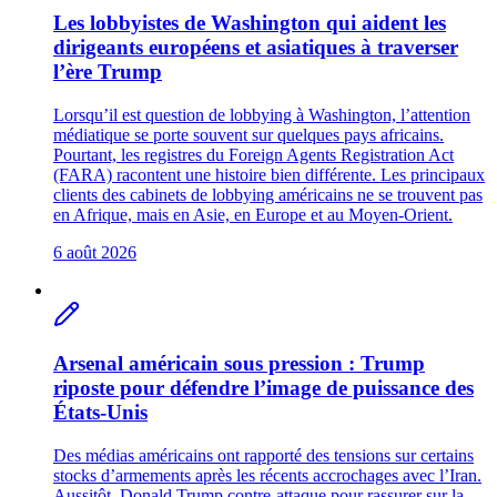
Les lobbyistes de Washington qui aident les
dirigeants européens et asiatiques à traverser
l’ère Trump
Lorsqu’il est question de lobbying à Washington, l’attention
médiatique se porte souvent sur quelques pays africains.
Pourtant, les registres du Foreign Agents Registration Act
(FARA) racontent une histoire bien différente. Les principaux
clients des cabinets de lobbying américains ne se trouvent pas
en Afrique, mais en Asie, en Europe et au Moyen-Orient.
6 août 2026
Arsenal américain sous pression : Trump
riposte pour défendre l’image de puissance des
États-Unis
Des médias américains ont rapporté des tensions sur certains
stocks d’armements après les récents accrochages avec l’Iran.
Aussitôt, Donald Trump contre-attaque pour rassurer sur la