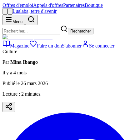
Offres d'emploi
Appels d'offres
Partenaires
Boutique
Lualaba, terre d'avenir
Menu
Rechercher
Magazine
Faire un don
S'abonner
Se connecter
Culture
Par
Mina Ibango
il y a 4 mois
Publié le
26 mars 2026
Lecture :
2
minute
s
.