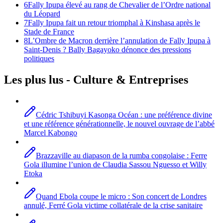
6
Fally Ipupa élevé au rang de Chevalier de l’Ordre national
du Léopard
7
Fally Ipupa fait un retour triomphal à Kinshasa après le
Stade de France
8
L’Ombre de Macron derrière l’annulation de Fally Ipupa à
Saint-Denis ? Bally Bagayoko dénonce des pressions
politiques
Les plus lus -
Culture
& Entreprises
Cédric Tshibuyi Kasonga Océan : une préférence divine
et une référence générationnelle, le nouvel ouvrage de l’abbé
Marcel Kabongo
Brazzaville au diapason de la rumba congolaise : Ferre
Gola illumine l’union de Claudia Sassou Nguesso et Willy
Etoka
Quand Ebola coupe le micro : Son concert de Londres
annulé, Ferré Gola victime collatérale de la crise sanitaire