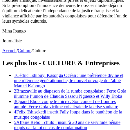
notoriété artistique, investissements privés et enjeux diplomatiques.
Si la présomption d’innocence demeure, le dossier illustre déjà un
équilibre délicat entre l’indépendance de la justice française et la
vigilance affichée par les autorités congolaises pour défendre l’un de
leurs symboles culturels.
Mina Ibango
Journaliste
Accueil
/
Culture
/
Culture
Les plus lus -
CULTURE
& Entreprises
1
Cédric Tshibuyi Kasonga Océan : une préférence divine et
une référence générationnelle, le nouvel ouvrage de l’abbé
Marcel Kabongo
2
Brazzaville au diapason de la rumba congolaise : Ferre Gola
illumine l’union de Claudia Sassou Nguesso et Willy Etoka
3
Quand Ebola coupe le micro : Son concert de Londres
annulé, Ferré Gola victime collatérale de la crise sanitaire
4
Félix Tshisekedi inscrit Fally Ipupa dans le panthéon de la
musique congolaise
5
Affaire Rebo Tchulo : jusqu’à 20 ans de servitude pénale
requis par la loi en cas de condamnation