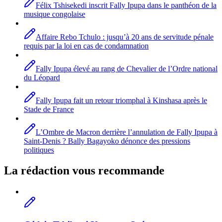
Félix Tshisekedi inscrit Fally Ipupa dans le panthéon de la
musique congolaise
Affaire Rebo Tchulo : jusqu’à 20 ans de servitude pénale
requis par la loi en cas de condamnation
Fally Ipupa élevé au rang de Chevalier de l’Ordre national
du Léopard
Fally Ipupa fait un retour triomphal à Kinshasa après le
Stade de France
L’Ombre de Macron derrière l’annulation de Fally Ipupa à
Saint-Denis ? Bally Bagayoko dénonce des pressions
politiques
La rédaction vous recommande