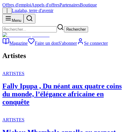
Offres d'emploi
Appels d'offres
Partenaires
Boutique
Lualaba, terre d'avenir
Menu
Rechercher
Magazine
Faire un don
S'abonner
Se connecter
Artistes
ARTISTES
Fally Ipupa , Du néant aux quatre coins
du monde, l’élégance africaine en
conquête
ARTISTES