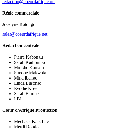
redaction@coeurdafrique.net
Régie commerciale
Jocelyne Botongo
sales@coeurdafrique.net
Rédaction centrale
Pierre Kabongu
Sarah Kadiombo
Miradie Kamalu
Simone Makwala
Mina Ibango
Linda Lusonso
Évodie Koyeni
Sarah Bampe
LBL
Cœur d'Afrique Production
Mechack Kapafule
Merdi Bondo