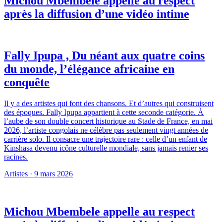
Michou Mbembele appelle au respect
après la diffusion d’une vidéo intime
Fally Ipupa , Du néant aux quatre coins
du monde, l’élégance africaine en
conquête
Il y a des artistes qui font des chansons. Et d’autres qui construisent
des époques. Fally Ipupa appartient à cette seconde catégorie. À
l’aube de son double concert historique au Stade de France, en mai
2026, l’artiste congolais ne célèbre pas seulement vingt années de
carrière solo. Il consacre une trajectoire rare : celle d’un enfant de
Kinshasa devenu icône culturelle mondiale, sans jamais renier ses
racines.
Artistes
·
9 mars 2026
Michou Mbembele appelle au respect