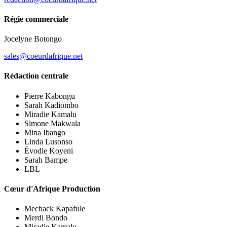
Régie commerciale
Jocelyne Botongo
sales@coeurdafrique.net
Rédaction centrale
Pierre Kabongu
Sarah Kadiombo
Miradie Kamalu
Simone Makwala
Mina Ibango
Linda Lusonso
Évodie Koyeni
Sarah Bampe
LBL
Cœur d'Afrique Production
Mechack Kapafule
Merdi Bondo
Miradie Kamalu