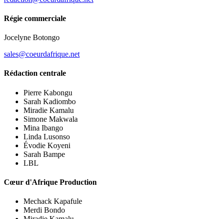
Régie commerciale
Jocelyne Botongo
sales@coeurdafrique.net
Rédaction centrale
Pierre Kabongu
Sarah Kadiombo
Miradie Kamalu
Simone Makwala
Mina Ibango
Linda Lusonso
Évodie Koyeni
Sarah Bampe
LBL
Cœur d'Afrique Production
Mechack Kapafule
Merdi Bondo
Miradie Kamalu