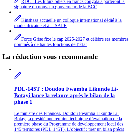
RDC : Les futurs billets en francs congolais porteront la
signature du nouveau gouverneur de la BCC
Kinshasa accueille un colloque international dédié à la
mode africaine et à la SAPE
Force Grise fixe le cap 2025-2027 et célèbre ses membres
nommés à de hautes fonctions de l’État
La rédaction vous recommande
PDL-145T : Doudou Fwamba Likunde Li-
Botayi lance la relance après le bilan de la
phase 1
Le ministre des Finances, Doudou Fwamba Likunde Li-
Botayi, a présidé une réunion technique d’évaluation de la
première phase du Programme de développement local des
145 territoires (PDL-145T). L’objectif : tirer un bilan précis