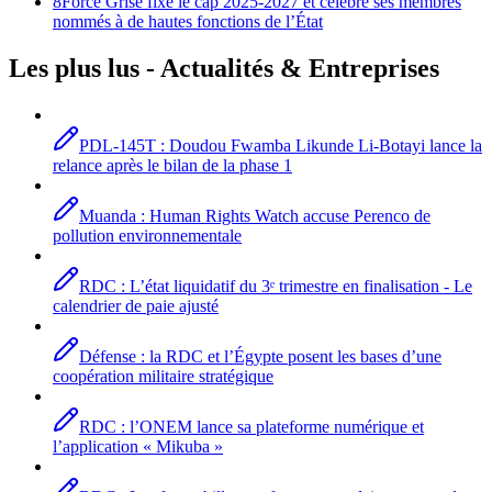
8
Force Grise fixe le cap 2025-2027 et célèbre ses membres
nommés à de hautes fonctions de l’État
Les plus lus -
Actualités
& Entreprises
PDL-145T : Doudou Fwamba Likunde Li-Botayi lance la
relance après le bilan de la phase 1
Muanda : Human Rights Watch accuse Perenco de
pollution environnementale
RDC : L’état liquidatif du 3ᵉ trimestre en finalisation - Le
calendrier de paie ajusté
Défense : la RDC et l’Égypte posent les bases d’une
coopération militaire stratégique
RDC : l’ONEM lance sa plateforme numérique et
l’application « Mikuba »