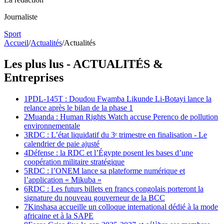
Journaliste
Sport
Accueil
/
Actualités
/
Actualités
Les plus lus -
ACTUALITÉS
&
Entreprises
1
PDL-145T : Doudou Fwamba Likunde Li-Botayi lance la
relance après le bilan de la phase 1
2
Muanda : Human Rights Watch accuse Perenco de pollution
environnementale
3
RDC : L’état liquidatif du 3ᵉ trimestre en finalisation - Le
calendrier de paie ajusté
4
Défense : la RDC et l’Égypte posent les bases d’une
coopération militaire stratégique
5
RDC : l’ONEM lance sa plateforme numérique et
l’application « Mikuba »
6
RDC : Les futurs billets en francs congolais porteront la
signature du nouveau gouverneur de la BCC
7
Kinshasa accueille un colloque international dédié à la mode
africaine et à la SAPE