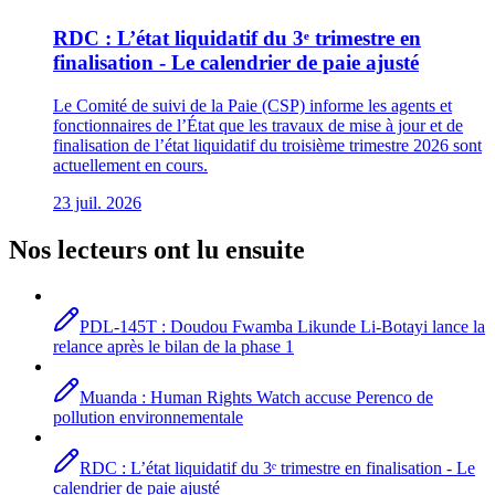
RDC : L’état liquidatif du 3ᵉ trimestre en
finalisation - Le calendrier de paie ajusté
Le Comité de suivi de la Paie (CSP) informe les agents et
fonctionnaires de l’État que les travaux de mise à jour et de
finalisation de l’état liquidatif du troisième trimestre 2026 sont
actuellement en cours.
23 juil. 2026
Nos lecteurs ont lu ensuite
PDL-145T : Doudou Fwamba Likunde Li-Botayi lance la
relance après le bilan de la phase 1
Muanda : Human Rights Watch accuse Perenco de
pollution environnementale
RDC : L’état liquidatif du 3ᵉ trimestre en finalisation - Le
calendrier de paie ajusté