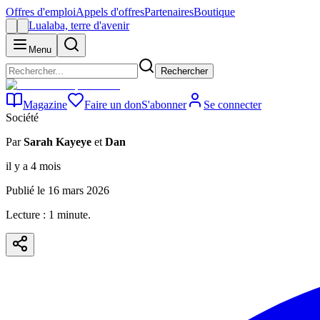
Offres d'emploi
Appels d'offres
Partenaires
Boutique
Lualaba, terre d'avenir
Menu
Rechercher
Magazine
Faire un don
S'abonner
Se connecter
Société
Par
Sarah Kayeye
et
Dan
il y a 4 mois
Publié le
16 mars 2026
Lecture :
1
minute
.