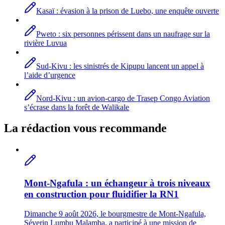
Kasaï : évasion à la prison de Luebo, une enquête ouverte
Pweto : six personnes périssent dans un naufrage sur la
rivière Luvua
Sud-Kivu : les sinistrés de Kipupu lancent un appel à
l’aide d’urgence
Nord-Kivu : un avion-cargo de Trasep Congo Aviation
s’écrase dans la forêt de Walikale
La rédaction vous recommande
Mont-Ngafula : un échangeur à trois niveaux
en construction pour fluidifier la RN1
Dimanche 9 août 2026, le bourgmestre de Mont-Ngafula,
Séverin Lumbu Malamba, a participé à une mission de