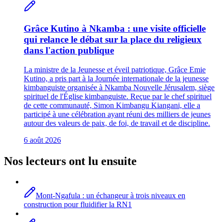
Grâce Kutino à Nkamba : une visite officielle
qui relance le débat sur la place du religieux
dans l'action publique
La ministre de la Jeunesse et éveil patriotique, Grâce Emie
Kutino, a pris part à la Journée internationale de la jeunesse
kimbanguiste organisée à Nkamba Nouvelle Jérusalem, siège
spirituel de l'Église kimbanguiste. Reçue par le chef spirituel
de cette communauté, Simon Kimbangu Kiangani, elle a
participé à une célébration ayant réuni des milliers de jeunes
autour des valeurs de paix, de foi, de travail et de discipline.
6 août 2026
Nos lecteurs ont lu ensuite
Mont-Ngafula : un échangeur à trois niveaux en
construction pour fluidifier la RN1