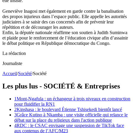
elle insisté.
Geneviève Inagosi met également en garde contre la banalisation
des propos injurieux dans l’espace public. Elle appelle les autorités
judiciaires à se saisir des cas concernés afin de prévenir leur
répétition et de décourager les auteurs.
Enfin, la députée nationale réaffirme son soutien à Judith Suminwa
et plaide pour le renforcement de l’éducation civique afin d’assainir
le débat politique en République démocratique du Congo.
La rédaction
Journaliste
Accueil
/
Société
/
Société
Les plus lus -
SOCIÉTÉ
& Entreprises
1
Mont-Ngafula : un échangeur à trois niveaux en construction
pour fluidifier la RN1
2
Kinshasa : le boulevard Étienne Tshisekedi bientôt lancé
3
Grâce Kutino à Nkamba : une visite officielle qui relance le
débat sur la place du religieux dans l'action publique
4
RDC : le CSAC envisage une suspension de TikTok face
aux contenus de l’AFC/M23