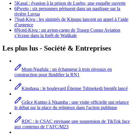
5
Kasaï : évasion à la prison de Luebo, une enquête ouverte
6
Pweto : six personnes périssent dans un naufrage sur la
rivière Luvua
7
Sud-Kivu : les sinistrés de Kipupu lancent un appel à l’aide
d’urgence
8
Nord-Kivu : un avion-cargo de Trasep Congo Aviation
s’écrase dans la forêt de Walikale
Les plus lus -
Société
& Entreprises
Mont-Ngafula : un échangeur à trois niveaux en
construction pour fluidifier la RN1
Kinshasa : le boulevard Étienne Tshisekedi bientôt lancé
Grâce Kutino à Nkamba : une visite officielle qui relance
le débat sur la place du religieux dans l'action publique
RDC : le CSAC envisage une suspension de TikTok face
aux contenus de l’AFC/M23