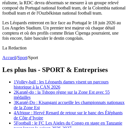
réalisme, la RDC devra désormais se mesurer à un groupe relevé
composé du Portugal national football team, de la Colombia national
football team et de l'Ouzbékistan national football team.
Les Léopards entreront en lice face au Portugal le 18 juin 2026 au
Los Angeles Stadium. Un premier test majeur où chaque détail
comptera et où des profils comme Brian Cipenga pourraient, une
fois encore, faire basculer le destin congolais.
La Redaction
Accueil
/
Sport
/
Sport
Les plus lus -
SPORT
& Entreprises
1
Volley-ball : les Léopards dames visent un parcours
historique à la CAN 2026
2
Karaté-do : la Tshopo règne sur la Zone Est avec 55
médailles
3
Karaté-Do : Kisangani accueille les championnats nationaux
de la Zone Est
4
Afrique : Hervé Renard de retour sur le banc des Éléphants
de Côte d’Ivoire
5
Football : le FC Les Aigles du Congo en stage en Tanzanie