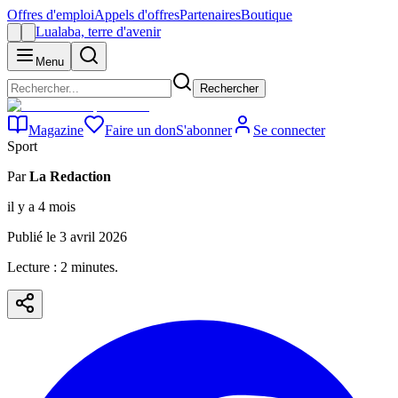
Offres d'emploi
Appels d'offres
Partenaires
Boutique
Lualaba, terre d'avenir
Menu
Rechercher
Magazine
Faire un don
S'abonner
Se connecter
Sport
Par
La Redaction
il y a 4 mois
Publié le
3 avril 2026
Lecture :
2
minute
s
.