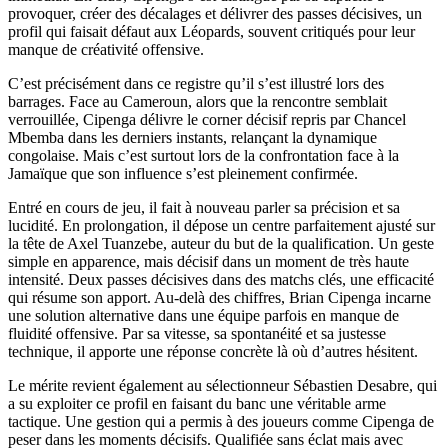
provoquer, créer des décalages et délivrer des passes décisives, un
profil qui faisait défaut aux Léopards, souvent critiqués pour leur
manque de créativité offensive.
C’est précisément dans ce registre qu’il s’est illustré lors des
barrages. Face au Cameroun, alors que la rencontre semblait
verrouillée, Cipenga délivre le corner décisif repris par Chancel
Mbemba dans les derniers instants, relançant la dynamique
congolaise. Mais c’est surtout lors de la confrontation face à la
Jamaïque que son influence s’est pleinement confirmée.
Entré en cours de jeu, il fait à nouveau parler sa précision et sa
lucidité. En prolongation, il dépose un centre parfaitement ajusté sur
la tête de Axel Tuanzebe, auteur du but de la qualification. Un geste
simple en apparence, mais décisif dans un moment de très haute
intensité. Deux passes décisives dans des matchs clés, une efficacité
qui résume son apport. Au-delà des chiffres, Brian Cipenga incarne
une solution alternative dans une équipe parfois en manque de
fluidité offensive. Par sa vitesse, sa spontanéité et sa justesse
technique, il apporte une réponse concrète là où d’autres hésitent.
Le mérite revient également au sélectionneur Sébastien Desabre, qui
a su exploiter ce profil en faisant du banc une véritable arme
tactique. Une gestion qui a permis à des joueurs comme Cipenga de
peser dans les moments décisifs. Qualifiée sans éclat mais avec