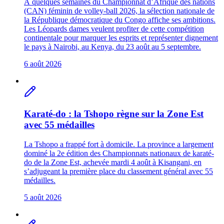
À quelques semaines du Championnat d’Afrique des nations
(CAN) féminin de volley-ball 2026, la sélection nationale de
la République démocratique du Congo affiche ses ambitions.
Les Léopards dames veulent profiter de cette compétition
continentale pour marquer les esprits et représenter dignement
le pays à Nairobi, au Kenya, du 23 août au 5 septembre.
6 août 2026
Karaté-do : la Tshopo règne sur la Zone Est
avec 55 médailles
La Tshopo a frappé fort à domicile. La province a largement
dominé la 2e édition des Championnats nationaux de karaté-
do de la Zone Est, achevée mardi 4 août à Kisangani, en
s’adjugeant la première place du classement général avec 55
médailles.
5 août 2026