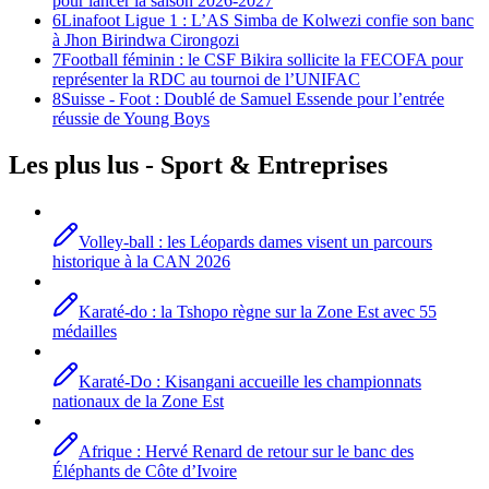
pour lancer la saison 2026-2027
6
Linafoot Ligue 1 : L’AS Simba de Kolwezi confie son banc
à Jhon Birindwa Cirongozi
7
Football féminin : le CSF Bikira sollicite la FECOFA pour
représenter la RDC au tournoi de l’UNIFAC
8
Suisse - Foot : Doublé de Samuel Essende pour l’entrée
réussie de Young Boys
Les plus lus -
Sport
& Entreprises
Volley-ball : les Léopards dames visent un parcours
historique à la CAN 2026
Karaté-do : la Tshopo règne sur la Zone Est avec 55
médailles
Karaté-Do : Kisangani accueille les championnats
nationaux de la Zone Est
Afrique : Hervé Renard de retour sur le banc des
Éléphants de Côte d’Ivoire