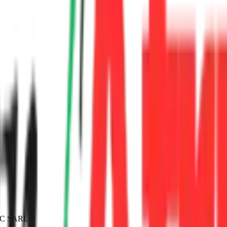
C SARL
.