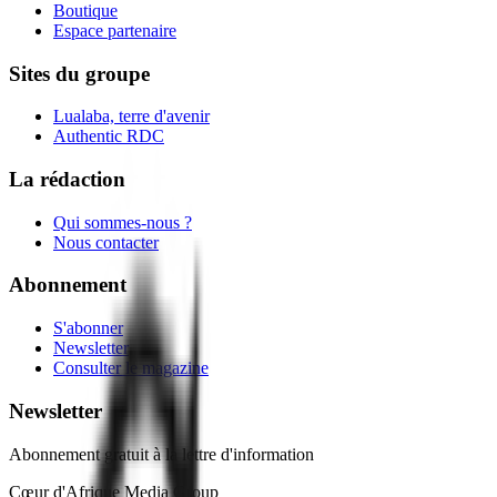
Boutique
Espace partenaire
Sites du groupe
Lualaba, terre d'avenir
Authentic RDC
La rédaction
Qui sommes-nous ?
Nous contacter
Abonnement
S'abonner
Newsletter
Consulter le magazine
Newsletter
Abonnement gratuit à la lettre d'information
Cœur d'Afrique Media Group