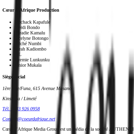
Cœur d'Afrique Production
Mechack Kapafule
Merdi Bondo
Miradie Kamalu
Jocelyne Botongo
Patché Numbi
Sarah Kadiombo
ML
Jeremie Lunkunku
Junior Mukala
Siège social
1ère Rue/Funa, 615 Avenue Masano
Kinshasa / Limeté
Tél. : 083 926 0958
Contact@coeurdafrique.net
Cœur d'Afrique Media Group est un média de la société
AUTHENTI