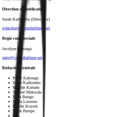
Direction de publication
Sarah Kadiombo
(Directrice)
redaction@coeurdafrique.net
Régie commerciale
Jocelyne Botongo
sales@coeurdafrique.net
Rédaction centrale
Pierre Kabongu
Sarah Kadiombo
Miradie Kamalu
Simone Makwala
Mina Ibango
Linda Lusonso
Évodie Koyeni
Sarah Bampe
LBL